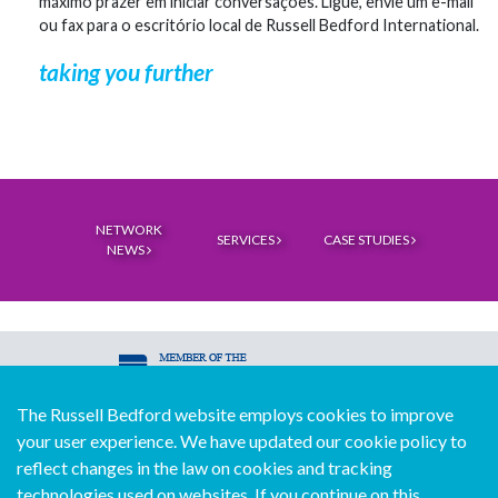
máximo prazer em iniciar conversações. Ligue, envie um e-mail
ou fax para o escritório local de Russell Bedford International.
taking you further
NETWORK
SERVICES
CASE STUDIES
NEWS
The Russell Bedford website employs cookies to improve
© Copyright Russell Bedford International 2026
your user experience. We have updated our cookie policy to
Download our mobile directory app
reflect changes in the law on cookies and tracking
technologies used on websites. If you continue on this